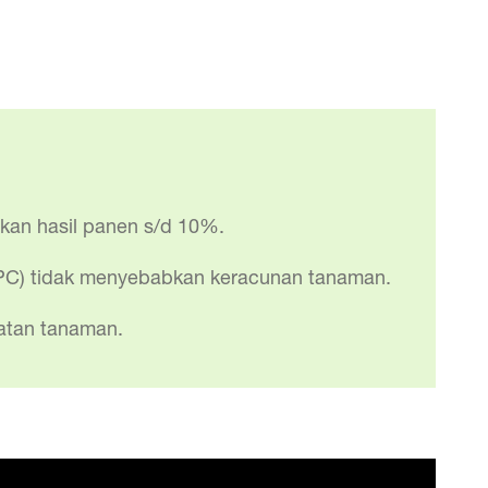
tkan hasil panen s/d 10%.
n PPC) tidak menyebabkan keracunan tanaman.
atan tanaman.