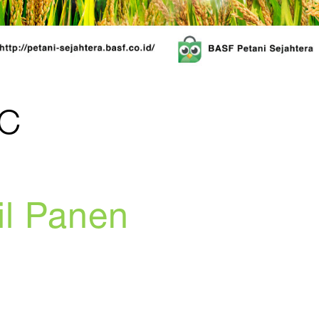
SC
il Panen