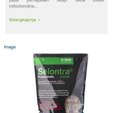
pada pernapasan tetapi beda lokasi
mitochondria...
Selengkapnya »
Image