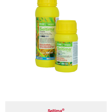
®
Seltima