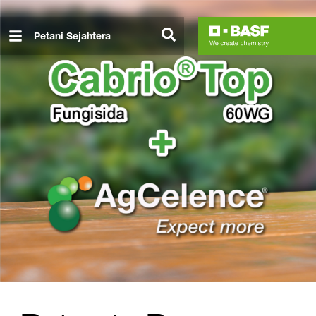
Lompat
ke
Petani Sejahtera
isi
utama